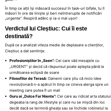
În timp ce alții își măsoară succesul în task-uri bifate, tu îl
măsori în ore de liniște și beri neîntrerupte de notificări
„urgente”. Respiră adânc și ia-o mai ușor!
Verdictul lui Cleștiuc: Cui îi este
destinată?
După ce a analizat viteza medie de deplasare a clienților,
Cleștiuc a dat sentința:
Profesioniștilor în „Seen”:
Cei care văd mesajele cu
„URGENT” și decid că răspunsul poate aștepta până la
următoarea eclipsă de soare
Filosofilor de Terasă:
Oamenii care știu că nicio idee
revoluționară n-a apărut în timp ce cineva alerga spre un
meeting care putea fi un mail
Guru ai „Dolce Far Niente”:
Cei care au ridicat arta statului
degeaba la rang de lifestyle și care nu se mișcă din loc
decât dacă se termină gheața sau se închide robinetul la