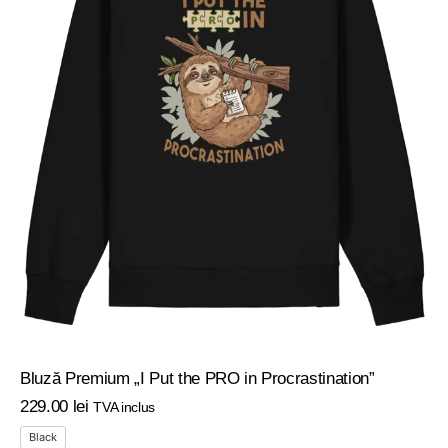
Bluză Premium „I Put the PRO in Procrastination”
229
.
00
lei
TVA inclus
Black