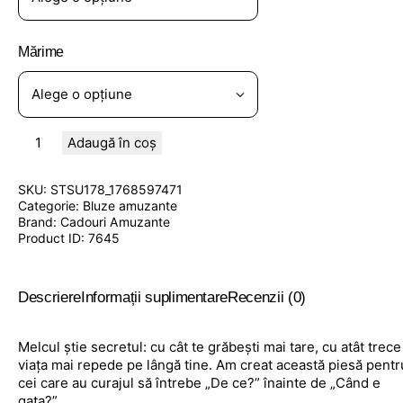
Mărime
Adaugă în coș
SKU:
STSU178_1768597471
Categorie:
Bluze amuzante
Brand:
Cadouri Amuzante
Product ID:
7645
Descriere
Informații suplimentare
Recenzii (0)
Melcul știe secretul: cu cât te grăbești mai tare, cu atât trece
viața mai repede pe lângă tine. Am creat această piesă pentr
cei care au curajul să întrebe „De ce?” înainte de „Când e
gata?”.