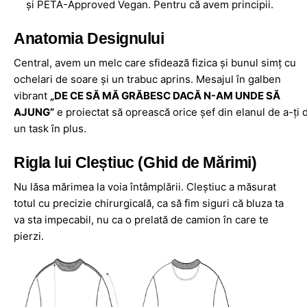
și PETA-Approved Vegan. Pentru că avem principii.
Anatomia Designului
Central, avem un melc care sfidează fizica și bunul simț cu
ochelari de soare și un trabuc aprins. Mesajul în galben
vibrant
„DE CE SĂ MĂ GRĂBESC DACĂ N-AM UNDE SĂ
AJUNG”
e proiectat să oprească orice șef din elanul de a-ți 
un task în plus.
Rigla lui Cleștiuc (Ghid de Mărimi)
Nu lăsa mărimea la voia întâmplării. Cleștiuc a măsurat
totul cu precizie chirurgicală, ca să fim siguri că bluza ta
va sta impecabil, nu ca o prelată de camion în care te
pierzi.