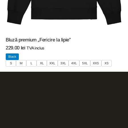
Bluză premium „Fericire la lipie”
229
.
00
lei
TVA inclus
Black
S
M
L
XL
XXL
3XL
4XL
5XL
XXS
XS