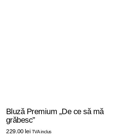
Bluză Premium „De ce să mă
grăbesc”
229
.
00
lei
TVA inclus