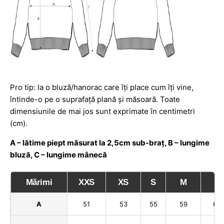
Pro tip: Ia o bluză/hanorac care îți place cum îți vine,
întinde-o pe o suprafață plană și măsoară. Toate
dimensiunile de mai jos sunt exprimate în centimetri
(cm).
A – lătime piept măsurat la 2,5cm sub-braț, B – lungime
bluză, C – lungime mânecă
Mărimi
XXS
XS
S
M
L
A
51
53
55
59
62