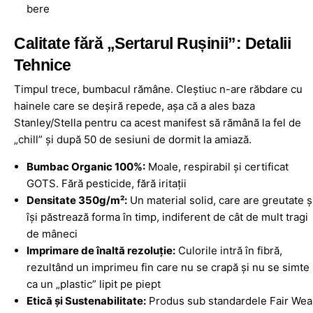
bere
Calitate fără „Sertarul Rușinii”: Detalii
Tehnice
Timpul trece, bumbacul rămâne. Cleștiuc n-are răbdare cu
hainele care se deșiră repede, așa că a ales baza
Stanley/Stella pentru ca acest manifest să rămână la fel de
„chill” și după 50 de sesiuni de dormit la amiază.
Bumbac Organic 100%:
Moale, respirabil și certificat
GOTS. Fără pesticide, fără iritații
Densitate 350g/m²:
Un material solid, care are greutate ș
își păstrează forma în timp, indiferent de cât de mult tragi
de mâneci
Imprimare de înaltă rezoluție:
Culorile intră în fibră,
rezultând un imprimeu fin care nu se crapă și nu se simte
ca un „plastic” lipit pe piept
Etică și Sustenabilitate:
Produs sub standardele Fair Wea