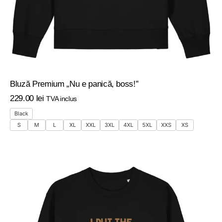
Bluză Premium „Nu e panică, boss!”
229
.
00
lei
TVA inclus
Black
S
M
L
XL
XXL
3XL
4XL
5XL
XXS
XS