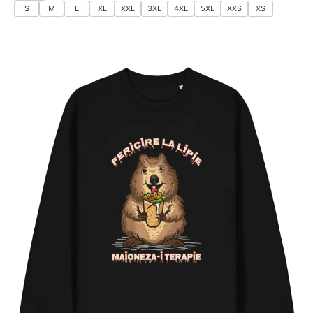
S
M
L
XL
XXL
3XL
4XL
5XL
XXS
XS