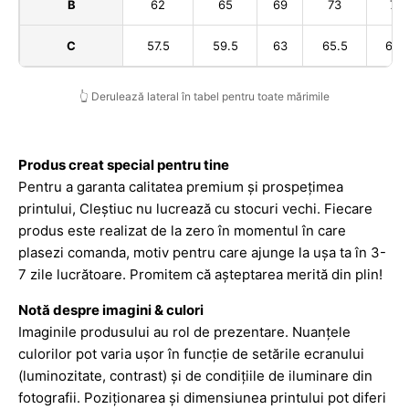
B
62
65
69
73
75
C
57.5
59.5
63
65.5
67.5
👆 Derulează lateral în tabel pentru toate mărimile
Produs creat special pentru tine
Pentru a garanta calitatea premium și prospețimea
printului, Cleștiuc nu lucrează cu stocuri vechi. Fiecare
produs este realizat de la zero în momentul în care
plasezi comanda, motiv pentru care ajunge la ușa ta în 3-
7 zile lucrătoare. Promitem că așteptarea merită din plin!
Notă despre imagini & culori
Imaginile produsului au rol de prezentare. Nuanțele
culorilor pot varia ușor în funcție de setările ecranului
(luminozitate, contrast) și de condițiile de iluminare din
fotografii. Poziționarea și dimensiunea printului pot diferi